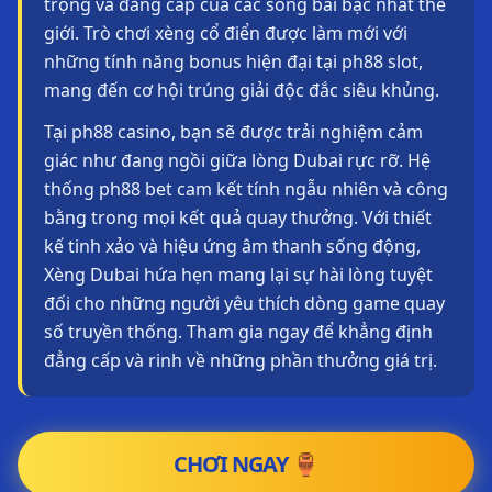
trọng và đẳng cấp của các sòng bài bậc nhất thế
giới. Trò chơi xèng cổ điển được làm mới với
những tính năng bonus hiện đại tại ph88 slot,
mang đến cơ hội trúng giải độc đắc siêu khủng.
Tại ph88 casino, bạn sẽ được trải nghiệm cảm
giác như đang ngồi giữa lòng Dubai rực rỡ. Hệ
thống ph88 bet cam kết tính ngẫu nhiên và công
bằng trong mọi kết quả quay thưởng. Với thiết
kế tinh xảo và hiệu ứng âm thanh sống động,
Xèng Dubai hứa hẹn mang lại sự hài lòng tuyệt
đối cho những người yêu thích dòng game quay
số truyền thống. Tham gia ngay để khẳng định
đẳng cấp và rinh về những phần thưởng giá trị.
CHƠI NGAY 🏺