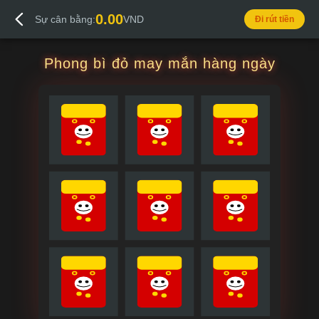
0.00
Sự cân bằng:
VND
Đi rút tiền
Phong bì đỏ may mắn hàng ngày