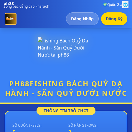
ph88
🌐
🌍
Quốc Gia
Sòng bạc đẳng cấp Pharaoh
Đăng Nhập
Đăng Ký
PH88FISHING BÁCH QUỶ DẠ
HÀNH - SĂN QUỶ DƯỚI NƯỚC
THÔNG TIN TRÒ CHƠI
SỐ CUỘN (REELS)
SỐ HÀNG (ROWS)