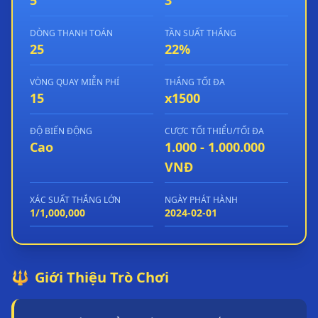
5
3
DÒNG THANH TOÁN
TẦN SUẤT THẮNG
25
22%
VÒNG QUAY MIỄN PHÍ
THẮNG TỐI ĐA
15
x1500
ĐỘ BIẾN ĐỘNG
CƯỢC TỐI THIỂU/TỐI ĐA
Cao
1.000 - 1.000.000
VNĐ
XÁC SUẤT THẮNG LỚN
NGÀY PHÁT HÀNH
1/1,000,000
2024-02-01
🔱
Giới Thiệu Trò Chơi