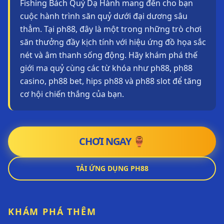
Fishing Bách Quỷ Dạ Hành mang đến cho bạn
cuộc hành trình săn quỷ dưới đại dương sâu
thẳm. Tại ph88, đây là một trong những trò chơi
săn thưởng đầy kịch tính với hiệu ứng đồ họa sắc
nét và âm thanh sống động. Hãy khám phá thế
giới ma quỷ cùng các từ khóa như ph88, ph88
casino, ph88 bet, hips ph88 và ph88 slot để tăng
cơ hội chiến thắng của bạn.
CHƠI NGAY 🏺
TẢI ỨNG DỤNG PH88
KHÁM PHÁ THÊM